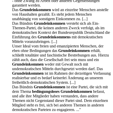
- ohne Zwang zu Arbeit oder anderen Gegenleistungen
garantiert werden.
Das
Grundeinkommen
wird an einzelne Menschen anstelle
von Haushalten gezahlt. Es steht jedem Menschen
unabhängig von sonstigem Einkommen zu. [...]
Das Bündnis
Grundeinkommen
versteht sich als Ein-
Themen-Partei, die keinen anderen Zweck verfolgt, als im
demokratischen Kontext der Bundesrepublik Deutschland die
Einführung des
Grundeinkommens
mit demokratischen
Mitteln voranzubringen. [...]
Unser Ideal vom freien und emanzipierten Menschen, der
eben ohne Bedingungen das
Grundeinkommen
erhält,
schließt totalitäre und faschistische Bestrebungen aus. Hierzu
zählt auch, dass die Gesellschaft frei sein muss und ein
Grundeinkommen
weder mit Gewalt noch mit
undemokratischen Mitteln durchgesetzt werden darf. Das
Grundeinkommen
ist im Rahmen der derzeitigen Verfassung
realisierbar und es bedarf keinerlei Änderung an unserem
freiheitlich-demokratischen System. [...]
Das Bündnis
Grundeinkommen
ist eine Partei, die sich mit
dem Thema
bedingungsloses Grundeinkommen
befasst,
und alle ihre Mitglieder haben verstanden, dass andere
Themen nicht Gegenstand dieser Partei sind. Dem einzelnen
Mitglied steht es frei, sich bei anderen Themen in anderen
demokratischen Parteien zu engagieren. ..."