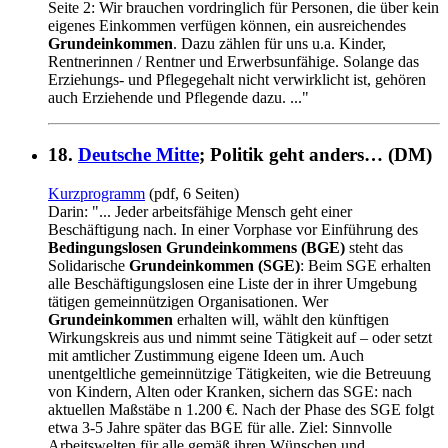
Seite 2: Wir brauchen vordringlich für Personen, die über kein
eigenes Einkommen verfügen können, ein ausreichendes
Grundeinkommen
. Dazu zählen für uns u.a. Kinder,
Rentnerinnen / Rentner und Erwerbsunfähige. Solange das
Erziehungs- und Pflegegehalt nicht verwirklicht ist, gehören
auch Erziehende und Pflegende dazu. ..."
18.
Deutsche Mitte
; Politik geht anders… (DM)
Kurzprogramm
(pdf, 6 Seiten)
Darin: "... Jeder arbeitsfähige Mensch geht einer
Beschäftigung nach. In einer Vorphase vor Einführung des
Bedingungslosen Grundeinkommens (BGE)
steht das
Solidarische
Grundeinkommen (SGE)
: Beim SGE erhalten
alle Beschäftigungslosen eine Liste der in ihrer Umgebung
tätigen gemeinnützigen Organisationen. Wer
Grundeinkommen
erhalten will, wählt den künftigen
Wirkungskreis aus und nimmt seine Tätigkeit auf – oder setzt
mit amtlicher Zustimmung eigene Ideen um. Auch
unentgeltliche gemeinnützige Tätigkeiten, wie die Betreuung
von Kindern, Alten oder Kranken, sichern das SGE: nach
aktuellen Maßstäbe n 1.200 €. Nach der Phase des SGE folgt
etwa 3-5 Jahre später das BGE für alle. Ziel: Sinnvolle
Arbeitswelten für alle gemäß ihren Wünschen und