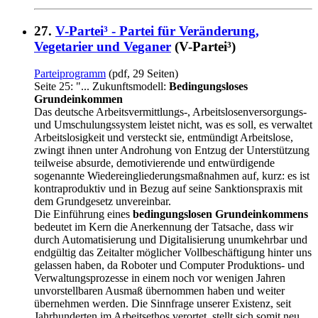
27.
V-Partei³ - Partei für Veränderung,
Vegetarier und Veganer
(V-Partei³)
Parteiprogramm
(pdf, 29 Seiten)
Seite 25: "... Zukunftsmodell:
Bedingungsloses
Grundeinkommen
Das deutsche Arbeitsvermittlungs-, Arbeitslosenversorgungs-
und Umschulungssystem leistet nicht, was es soll, es verwaltet
Arbeitslosigkeit und versteckt sie, entmündigt Arbeitslose,
zwingt ihnen unter Androhung von Entzug der Unterstützung
teilweise absurde, demotivierende und entwürdigende
sogenannte Wiedereingliederungsmaßnahmen auf, kurz: es ist
kontraproduktiv und in Bezug auf seine Sanktionspraxis mit
dem Grundgesetz unvereinbar.
Die Einführung eines
bedingungslosen Grundeinkommens
bedeutet im Kern die Anerkennung der Tatsache, dass wir
durch Automatisierung und Digitalisierung unumkehrbar und
endgültig das Zeitalter möglicher Vollbeschäftigung hinter uns
gelassen haben, da Roboter und Computer Produktions- und
Verwaltungsprozesse in einem noch vor wenigen Jahren
unvorstellbaren Ausmaß übernommen haben und weiter
übernehmen werden. Die Sinnfrage unserer Existenz, seit
Jahrhunderten im Arbeitsethos verortet, stellt sich somit neu