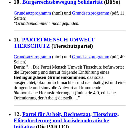
10.
Bürgerrechtsbewegung Solidarität
(BüSo)
Grundsatzprogramm
(html) und
Grundsatzprogramm
(pdf, 11
Seiten)
"Grundeinkommen" nicht gefunden.
11.
PARTEI MENSCH UMWELT
TIERSCHUTZ
(Tierschutzpartei)
Grundsatzprogramm
(html) und
Grundsatzprogramm
(pdf, 40
Seiten)
Darin: "... Die Partei Mensch Umwelt Tierschutz befürwortet
die Erprobung und darauf folgende Einführung eines
Bedingungslosen Grundeinkommens
, das sozial
ausgerichtet, ökonomisch machbar und nachhaltig ist und eine
dringende und sinnvolle Antwort auf kommende
ökonomische Herausforderungen (Industrie 4.0, ethische
Orientierung der Arbeit) darstellt. ..."
12.
Partei für Arbeit, Rechtsstaat, Tierschutz,
Elitenförderung und basisdemokratische
Initiative
(Die PARTEI)