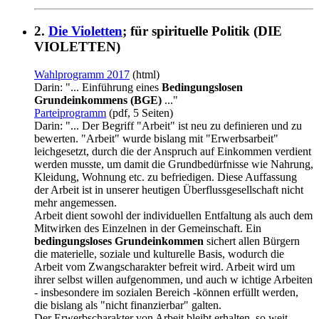
2.
Die Violetten
; für spirituelle Politik (DIE
VIOLETTEN)
Wahlprogramm 2017
(html)
Darin: "... Einführung eines
Bedingungslosen
Grundeinkommens (BGE)
..."
Parteiprogramm
(pdf, 5 Seiten)
Darin: "... Der Begriff "Arbeit" ist neu zu definieren und zu
bewerten. "Arbeit" wurde bislang mit "Erwerbsarbeit"
leichgesetzt, durch die der Anspruch auf Einkommen verdient
werden musste, um damit die Grundbedürfnisse wie Nahrung,
Kleidung, Wohnung etc. zu befriedigen. Diese Auffassung
der Arbeit ist in unserer heutigen Überflussgesellschaft nicht
mehr angemessen.
Arbeit dient sowohl der individuellen Entfaltung als auch dem
Mitwirken des Einzelnen in der Gemeinschaft. Ein
bedingungsloses Grundeinkommen
sichert allen Bürgern
die materielle, soziale und kulturelle Basis, wodurch die
Arbeit vom Zwangscharakter befreit wird. Arbeit wird um
ihrer selbst willen aufgenommen, und auch w ichtige Arbeiten
- insbesondere im sozialen Bereich -können erfüllt werden,
die bislang als "nicht finanzierbar" galten.
Der Erwerbscharakter von Arbeit bleibt erhalten, so weit