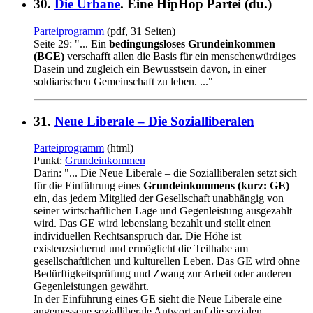
30.
Die Urbane
. Eine HipHop Partei (du.)
Parteiprogramm
(pdf, 31 Seiten)
Seite 29: "... Ein
bedingungsloses Grundeinkommen
(BGE)
verschafft allen die Basis für ein menschenwürdiges
Dasein und zugleich ein Bewusstsein davon, in einer
soldiarischen Gemeinschaft zu leben. ..."
31.
Neue Liberale – Die Sozialliberalen
Parteiprogramm
(html)
Punkt:
Grundeinkommen
Darin: "... Die Neue Liberale – die Sozialliberalen setzt sich
für die Einführung eines
Grundeinkommens (kurz: GE)
ein, das jedem Mitglied der Gesellschaft unabhängig von
seiner wirtschaftlichen Lage und Gegenleistung ausgezahlt
wird. Das GE wird lebenslang bezahlt und stellt einen
individuellen Rechtsanspruch dar. Die Höhe ist
existenzsichernd und ermöglicht die Teilhabe am
gesellschaftlichen und kulturellen Leben. Das GE wird ohne
Bedürftigkeitsprüfung und Zwang zur Arbeit oder anderen
Gegenleistungen gewährt.
In der Einführung eines GE sieht die Neue Liberale eine
angemessene sozialliberale Antwort auf die sozialen